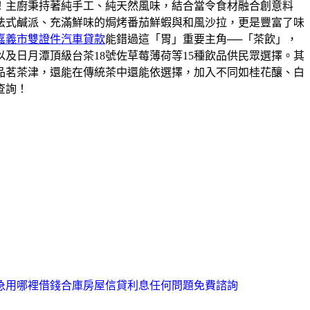
！主廚秉持著純手工、純天然風味，結合當令食材融合創意料
法式鹹派、充滿鮮味的焗烤番茄鮮蝦與和風沙拉，更是豐富了味
嘉義市雙證件汽車貸款
能錯過這「胃」重要主角──「茶飲」，
及日月潭頂級台茶18號佐草莓薄荷等15種飲品供民眾選擇。其
品茗茶津，還能在傳統茶中還能依選擇，加入不同如桂花釀、白
查詢！
急用哪裡借錢合庫房屋信貸利息任何問題免費諮詢