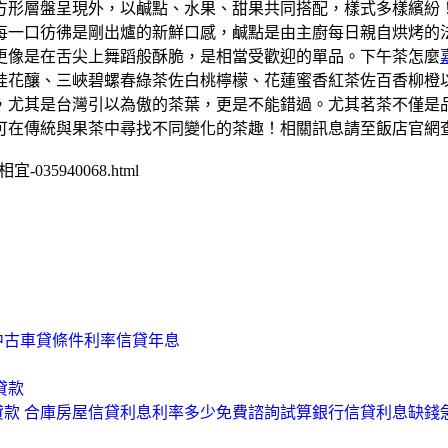
方形層盤呈現外，以鹹點、水果、甜果共同搭配，樣式多樣繽紛
每一口彷彿是剛出爐的新鮮口感，鹹點是由主廚每日親自烘烤的
更像是在舌尖上舞蹈般酥脆，是相當受歡迎的單品。下午茶怎麼
花釀、三峽碧螺春綠茶佐白桃檸檬、花蓮蜜香紅茶佐百香柳橙以
，尤其是台灣引以為傲的茶葉，更是不能錯過。尤其茗茶不僅是
可在傳統與果茶中尋找不同變化的茶趣！相關訊息請至飯店官網
-035940068.html
中古車貸條件利率信貸年息
貸款
貸款 合庫房屋信貸利息利率多少免費諮詢試算銀行信貸利息缺錢