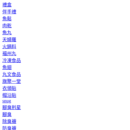
禮盒
伴手禮
魚鬆
肉乾
魚丸
天婦羅
火鍋料
福州丸
冷凍食品
魚翅
丸文食品
旗聚一堂
衣領貼
帽沿貼
snug
腳臭剋星
腳臭
除臭襪
防臭襪