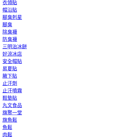
衣領貼
帽沿貼
腳臭剋星
腳臭
除臭襪
防臭襪
三明治冰餅
好涼冰店
安全帽貼
易夏貼
腋下貼
止汗劑
止汗噴霧
鞋墊貼
丸文食品
旗聚一堂
旗魚鬆
魚鬆
肉鬆