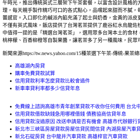
午時光，推出傳統英式三層架下午茶套餐，以富含設計風格的
理，每天親手製作精巧可口的各式點心，品嚐起來甜而不膩，
蕾感官。入口即化的鹹派內餡充滿了起士與奶香，金黃的派皮
不僅有英式風味，飯店提供了台灣茗茶提供了鹿谷紅水烏龍佐桂
中值得一提的是「精選台灣茗茶」，選用眾多台灣本土的食材
桃檸檬、百香柳橙等自製果醬，讓茗茶多了另一種風味，民眾
新聞來源https://tw.news.yahoo.com/15種茶選下午茶-傳統-果茶總相宜
高雄湖內房貸
購車免費貸款試算
信用貸款利率怎麼貸款比較會過件
新車車貸利率都多少信貸年息
免費線上諮詢高雄市青年創業貸款不收你任何費用 台北
信用貸款借款缺錢急用哪裡借錢 債務協商信貸年息
信用貸款沒過原因 改送申請是否有機會 高雄市代辦銀行
新北市三峽區房屋貸款房屋信貸民間信貸 內湖房屋汽車
新北石碇房貸 台中龍井汽車貸款 高雄梓官汽車貸款