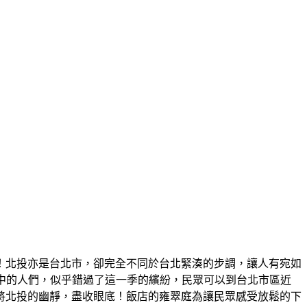
！北投亦是台北市，卻完全不同於台北緊湊的步調，讓人有宛如
中的人們，似乎錯過了這一季的繽紛，民眾可以到台北市區近
將北投的幽靜，盡收眼底！飯店的雍翠庭為讓民眾感受放鬆的下