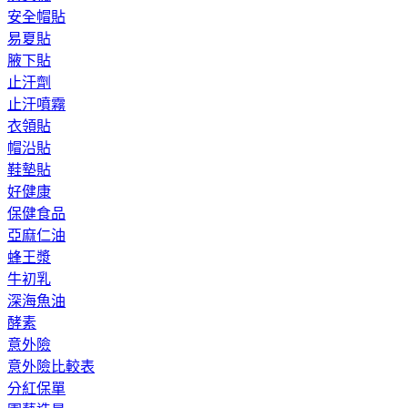
安全帽貼
易夏貼
腋下貼
止汗劑
止汗噴霧
衣領貼
帽沿貼
鞋墊貼
好健康
保健食品
亞麻仁油
蜂王漿
牛初乳
深海魚油
酵素
意外險
意外險比較表
分紅保單