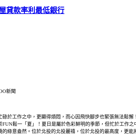
購屋貸款率利最低銀行
OO新聞
忙碌於工作之中，更顯得煩悶，而心因飛快腳步也緊張無法鬆懈
茶FUN鬆一「夏」！夏日是屬於色彩鮮明的季節，但忙於工作之
繞的綠意盎然。位於北投的北投麗禧，位於北投的最高度，更能