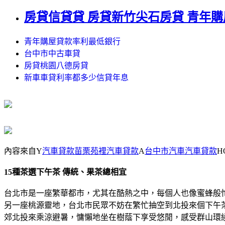
房貸信貸貸 房貸新竹尖石房貸 青年
青年購屋貸款率利最低銀行
台中市中古車貸
房貸桃園八德房貸
新車車貸利率都多少信貸年息
內容來自Y
汽車貸款苗栗苑裡汽車貸款
A
台中市汽車汽車貸款
H
15種茶選下午茶 傳統、果茶總相宜
台北市是一座繁華都市，尤其在酷熱之中，每個人也像蜜蜂般
另一座桃源靈地，台北市民眾不妨在繁忙抽空到北投來個下午
郊北投來乘涼避暑，慵懶地坐在樹蔭下享受悠閒，感受群山環