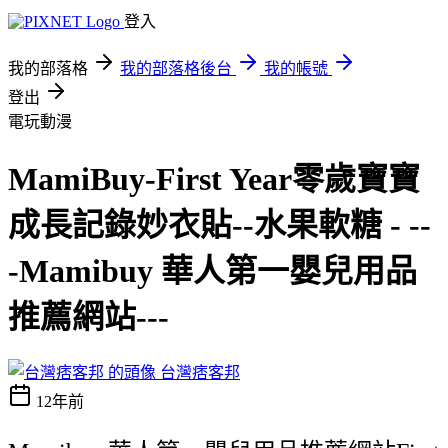
登入
我的部落格
我的部落格後台
我的帳號
登出
電玩動漫
MamiBuy-First Year零歲寶寶
成長記錄妙衣貼--水果軟糖 - --
-Mamibuy 華人第一嬰兒用品
推薦網站---
台灣痞客邦
12年前