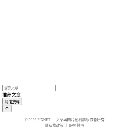
推薦文章
關閉搜尋
© 2026
PIXNET
｜
文章與圖片權利屬原作者所有
隱私權政策
｜
服務聲明