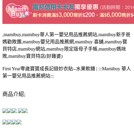
,mamibuy,mamibuy華人第一嬰兒用品推薦網站,mamibuy新手爸
媽勸敗團,mamibuy嬰兒用品推薦網,mamibuy 喜舖,mamibuy寶
貝特店,mamibuy網站,mamibuy限定版母子手帳,mamibuy媽咪
敗,mamibuy寶貝特店(好雞婆)
First Year零歲寶寶成長記錄妙衣貼--水果軟糖 | :::Mamibuy 華人
第一嬰兒用品推薦網站:::
商品介紹;