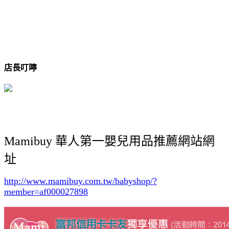
店長叮嚀
Mamibuy 華人第一嬰兒用品推薦網站網
址
http://www.mamibuy.com.tw/babyshop/?
member=af000027898