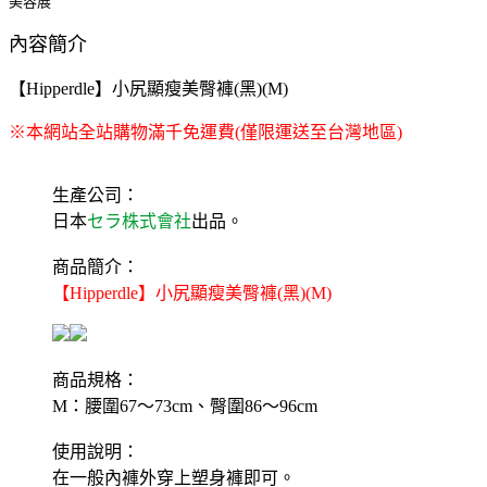
美容展
內容簡介
【Hipperdle】小尻顯瘦美臀褲(黑)(M)
※本網站全站購物滿千免運費(僅限運送至台灣地區)
生產公司：
日本
セラ株式會社
出品。
商品簡介：
【Hipperdle】小尻顯瘦美臀褲(黑)(M)
商品規格：
M：腰圍67～73cm、臀圍86～96cm
使用說明：
在一般內褲外穿上塑身褲即可。