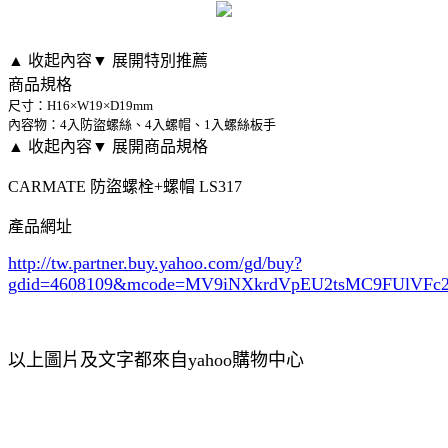
▲ 收起內容
▼ 展開特別推薦
商品規格
尺寸：H16×W19×D19mm
內容物：4入防盜螺絲、4入螺帽、1入螺絲板手
▲ 收起內容
▼ 展開商品規格
CARMATE 防盜螺栓+螺帽 LS317
產品網址
http://tw.partner.buy.yahoo.com/gd/buy?
gdid=4608109
&mcode=MV9iNXkrdVpEU2tsMC9FUlVF
以上圖片及文字都來自yahoo購物中心