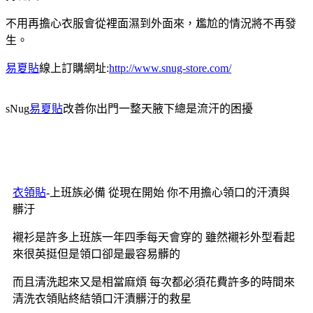
不用再擔心衣服會從裡面濕到外面來，尷尬的情況將不再發
生。
易夏貼
線上訂購網址:
http://www.snug-store.com/
sNug
易夏貼
改善你出門一整天腋下總是流汗的困擾
衣領貼
-上班族必備 從現在開始 你不用擔心領口的汗漬與
髒汙
襯衫是許多上班族一年四季每天會穿的 雖然襯衫外型看起
來很英挺但是領口卻是最容易髒的
而且清洗起來又是相當麻煩 每次都必須花費許多的時間來
清洗衣領貼終結領口汗漬髒汙的救星