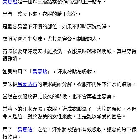
易夏貼
是一個以三層結構製作而成的止汗貼布，
出門一整天下來，衣服的腋下部份，
是最容易留下汗漬的部位，如果不即時清洗乾淨，
衣服就會產生臭味，尤其是穿公司制服的人，
有時候要穿好幾天才能換洗，衣服臭味越來越明顯，真是穿得
很難過。
如果您用了「
易夏貼
」，汗水被貼布吸收，
臭味被
易夏貼布
的奈米纖維分解，衣服不再留下汗水的痕跡，
當然在衣服放得比較久的時候，也不會再產生惡臭。
當腋下的汗水弄濕了衣服，造成衣服濕了一大塊的時候，不但
令人尷尬，對於愛美的女性來說，更是難以承受的困窘。
用了「
易夏貼
」之後，汗水將被貼布有效吸收，讓您的腋下保
持乾爽，