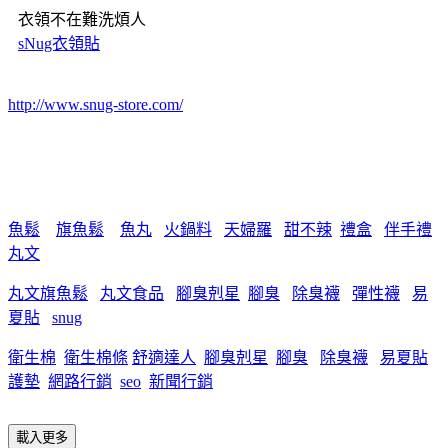
衣領不在難洗煩人
sNug衣領貼
http://www.snug-store.com/
魚鬆
旗魚鬆
魚丸
火鍋料
天婦羅
甜不辣
禮盒
伴手禮
丸文
丸文旗魚鬆
丸文食品
腳臭剋星
腳臭
除臭襪
彈性襪
易
夏貼
snug
衛生棉
衛生棉條
舒適達人
腳臭剋星
腳臭
除臭襪
易夏貼
護墊
網路行銷
seo
新聞行銷
載入更多