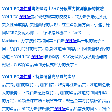
YOULEG
彈性襪
均經過瑞士SAG分段壓力檢測儀器的檢驗
YOULEG
彈性襪
為台灣紡織業的佼佼者，致力於幫助更多愛
美女性達成健康美腿曲線的夢想，在生產設備方面，引進了德
國MERZ及義大利Lonati循環編織機(Circular Knitting
Machine)，力求技術超越同業。由於
彈性襪
與一般的襪子不
同，須採用特殊的材質和設計才能達到健康、修飾腿部線條的
功能。YOULEG
彈性襪
均經過瑞士SAG分段壓力檢測儀器的
檢驗，以確保產品達到分段式壓力的要求。
YOULEG
彈性襪
，持續研發高品質的產品
品質是我們的堅持，我們相信，唯有專注於品質，才能創造最
大的優勢，正是由於這份堅持，我們的產品才能得到國外客戶
的肯定，遠銷全球市場。展望未來，樂迅企業將持續研發高品
質的產品，並致力於推廣優質
彈性襪
產品給需要的國人，讓台