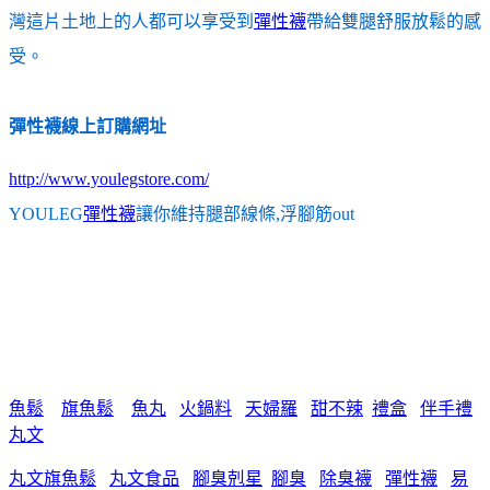
灣這片土地上的人都可以享受到
彈性襪
帶給雙腿舒服放鬆的感
受。
彈性襪線上訂購網址
http://www.youlegstore.com/
YOULEG
彈性襪
讓你維持腿部線條,浮腳筋out
魚鬆
旗魚鬆
魚丸
火鍋料
天婦羅
甜不辣
禮盒
伴手禮
丸文
丸文旗魚鬆
丸文食品
腳臭剋星
腳臭
除臭襪
彈性襪
易