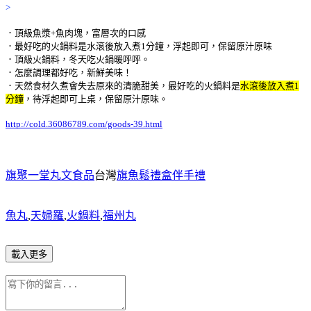
>
．頂級魚漿+魚肉塊，富層次的口感
．最好吃的火鍋料是水滾後放入煮1分鐘，浮起即可，保留原汁原味
．頂級火鍋料，冬天吃火鍋暖呼呼。
．怎麼調理都好吃，新鮮美味！
．天然食材久煮會失去原來的清脆甜美，最好吃的火鍋料是
水滾後放入煮1
分鐘
，待浮起即可上桌
，保留原汁原味。
http://cold.36086789.com/goods-39.html
旗聚一堂丸文食品
台灣
旗魚鬆禮盒伴手禮
魚丸
,
天婦羅
,
火鍋料
,
福州丸
載入更多