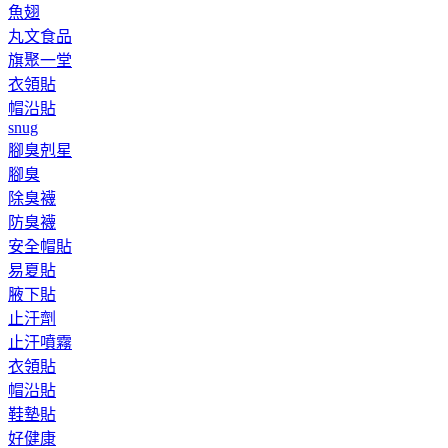
魚翅
丸文食品
旗聚一堂
衣領貼
帽沿貼
snug
腳臭剋星
腳臭
除臭襪
防臭襪
安全帽貼
易夏貼
腋下貼
止汗劑
止汗噴霧
衣領貼
帽沿貼
鞋墊貼
好健康