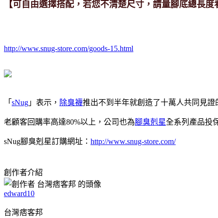
【可自由選擇搭配，若您不清楚尺寸，請量腳底總長度
http://www.snug-store.com/goods-15.html
「
sNug
」表示，
除臭襪
推出不到半年就創造了十萬人共同見證
老顧客回購率高達80%以上，公司也為
腳臭剋星
全系列產品投保
sNug腳臭剋星訂購網址：
http://www.snug-store.com/
創作者介紹
edward10
台灣痞客邦