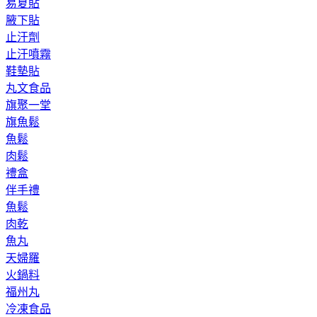
易夏貼
腋下貼
止汗劑
止汗噴霧
鞋墊貼
丸文食品
旗聚一堂
旗魚鬆
魚鬆
肉鬆
禮盒
伴手禮
魚鬆
肉乾
魚丸
天婦羅
火鍋料
福州丸
冷凍食品