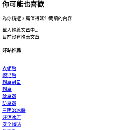
你可能也喜歡
為你精選 3 篇值得延伸閱讀的內容
載入推薦文章中...
目前沒有推薦文章
好站推薦
..
衣領貼
帽沿貼
腳臭剋星
腳臭
除臭襪
防臭襪
三明治冰餅
好涼冰店
安全帽貼