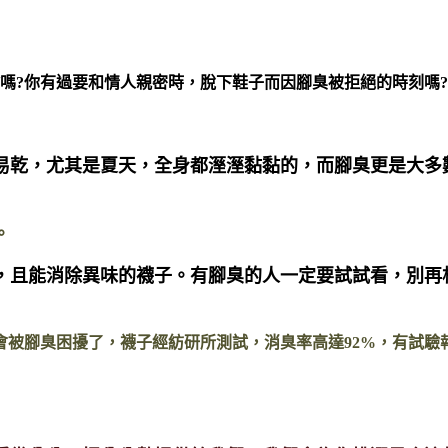
嗎?你有過要和情人親密時，脫下鞋子而因腳臭被拒絕的時刻嗎
易乾，尤其是夏天，全身都溼溼黏黏的，而腳臭更是大多
。
，且能消除異味的襪子。有腳臭的人一定要試試看，別再
會被腳臭困擾了，襪子經紡研所測試，消臭率高達92%，有試驗