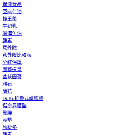
保健食品
亞麻仁油
蜂王漿
牛初乳
深海魚油
酵素
意外險
意外險比較表
分紅保單
園藝造景
盆栽園藝
雅石
蘭花
Dr.Ku折疊式護腰墊
挺寧靠腰墊
靠腰
腰墊
護腰墊
酵素