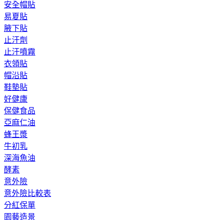
安全帽貼
易夏貼
腋下貼
止汗劑
止汗噴霧
衣領貼
帽沿貼
鞋墊貼
好健康
保健食品
亞麻仁油
蜂王漿
牛初乳
深海魚油
酵素
意外險
意外險比較表
分紅保單
園藝造景