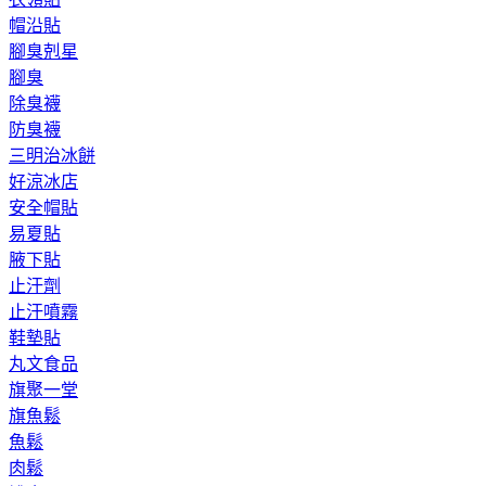
帽沿貼
腳臭剋星
腳臭
除臭襪
防臭襪
三明治冰餅
好涼冰店
安全帽貼
易夏貼
腋下貼
止汗劑
止汗噴霧
鞋墊貼
丸文食品
旗聚一堂
旗魚鬆
魚鬆
肉鬆