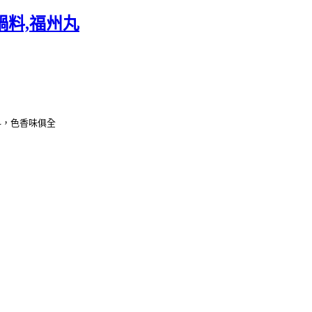
鍋料,福州丸
料，色香味俱全