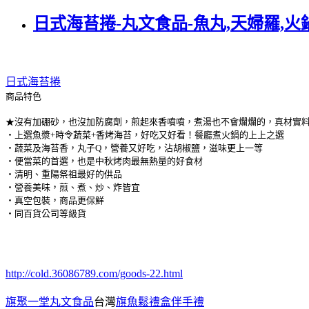
日式海苔捲-丸文食品-魚丸,天婦羅,火
日式海苔捲
商品特色
★沒有加硼砂，也沒加防腐劑，煎起來香噴噴，煮湯也不會爛爛的，真材實
‧上選魚漿+時令蔬菜+香烤海苔，好吃又好看！餐廳煮火鍋的上上之選
‧蔬菜及海苔香，丸子Q，營養又好吃，沾胡椒鹽，滋味更上一等
‧便當菜的首選，也是中秋烤肉最無熱量的好食材
‧清明、重陽祭祖最好的供品
‧營養美味，煎、煮、炒、炸皆宜
‧真空包裝，商品更保鮮
‧同百貨公司等級貨
http://cold.36086789.com/goods-22.html
旗聚一堂丸文食品
台灣
旗魚鬆禮盒伴手禮