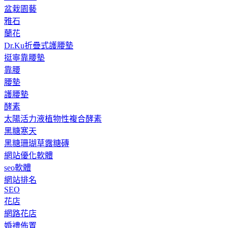
盆栽園藝
雅石
蘭花
Dr.Ku折疊式護腰墊
挺寧靠腰墊
靠腰
腰墊
護腰墊
酵素
太陽活力液植物性複合酵素
黑糖寒天
黑糖珊瑚草露糖磚
網站優化軟體
seo軟體
網站排名
SEO
花店
網路花店
婚禮佈置