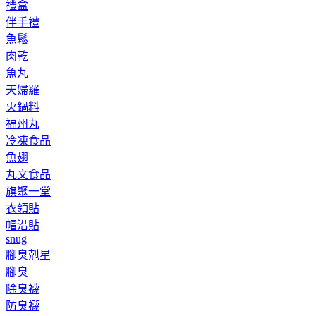
禮盒
伴手禮
魚鬆
肉乾
魚丸
天婦羅
火鍋料
福州丸
冷凍食品
魚翅
丸文食品
旗聚一堂
衣領貼
帽沿貼
snug
腳臭剋星
腳臭
除臭襪
防臭襪