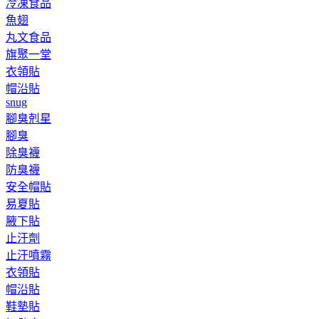
冷凍食品
魚翅
丸文食品
旗聚一堂
衣領貼
帽沿貼
snug
腳臭剋星
腳臭
除臭襪
防臭襪
安全帽貼
易夏貼
腋下貼
止汗劑
止汗噴霧
衣領貼
帽沿貼
鞋墊貼