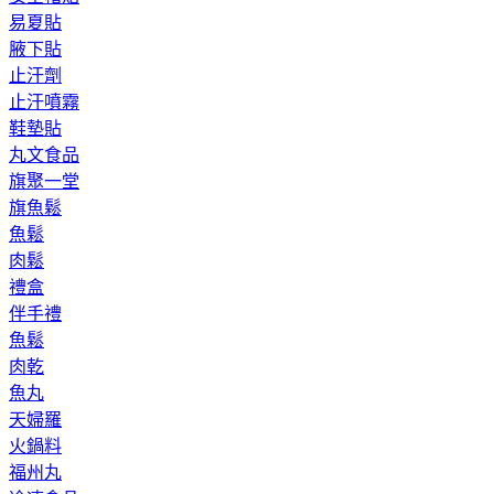
易夏貼
腋下貼
止汗劑
止汗噴霧
鞋墊貼
丸文食品
旗聚一堂
旗魚鬆
魚鬆
肉鬆
禮盒
伴手禮
魚鬆
肉乾
魚丸
天婦羅
火鍋料
福州丸