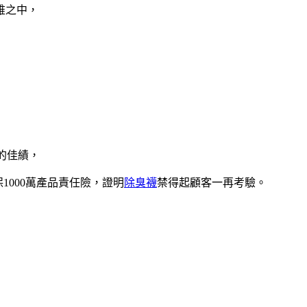
維之中，
！
的佳績，
1000萬產品責任險，證明
除臭襪
禁得起顧客一再考驗。