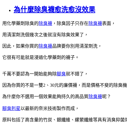
為什麼除臭襪愈洗愈沒效果
用化學藥劑除臭的
除臭襪
，除臭因子只存在
除臭襪
表面，
用清潔劑洗個幾次之後就沒有除臭效果了，
因此，如果你買的
除臭襪
品牌要你別用清潔劑洗，
它很有可能就是浸過化學藥劑的襪子。
千萬不要認為一開始能夠除
腳臭
就不錯了，
因為你買的不是一雙2、30元的廉價襪，而是價格不斐的除臭
為什麼你不選用一個效果能夠持久的高品質
除臭襪
呢？
腳臭剋星
以最新的奈米技術製作而成，
原料包括了高含量的竹炭、銀纖維、縲縈纖維等具有消臭抑菌