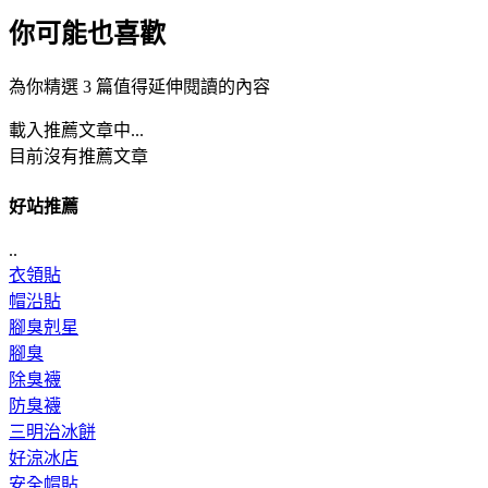
你可能也喜歡
為你精選 3 篇值得延伸閱讀的內容
載入推薦文章中...
目前沒有推薦文章
好站推薦
..
衣領貼
帽沿貼
腳臭剋星
腳臭
除臭襪
防臭襪
三明治冰餅
好涼冰店
安全帽貼