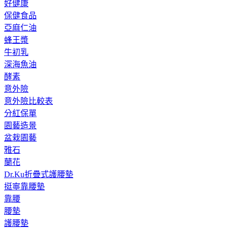
好健康
保健食品
亞麻仁油
蜂王漿
牛初乳
深海魚油
酵素
意外險
意外險比較表
分紅保單
園藝造景
盆栽園藝
雅石
蘭花
Dr.Ku折疊式護腰墊
挺寧靠腰墊
靠腰
腰墊
護腰墊